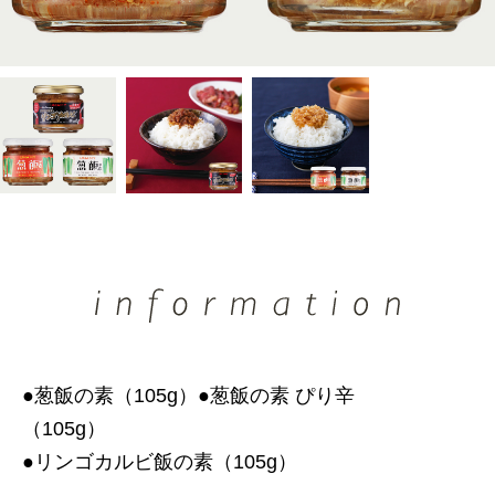
●葱飯の素（105g）●葱飯の素 ぴり辛
（105g
●リンゴカルビ飯の素（105g）