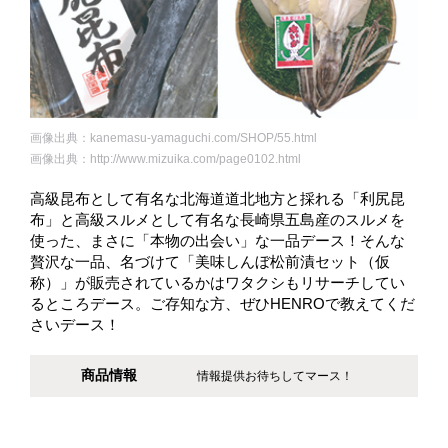
画像出典：kanemasu-yamaguchi.com/SHOP/55.html
画像出典：http://www.mizuika.com/page0102.html
高級昆布として有名な北海道道北地方と採れる「利尻昆
布」と高級スルメとして有名な長崎県五島産のスルメを
使った、まさに「本物の出会い」な一品デース！そんな
贅沢な一品、名づけて「美味しんぼ松前漬セット（仮
称）」が販売されているかはワタクシもリサーチしてい
るところデース。ご存知な方、ぜひHENROで教えてくだ
さいデース！
商品情報
情報提供お待ちしてマース！