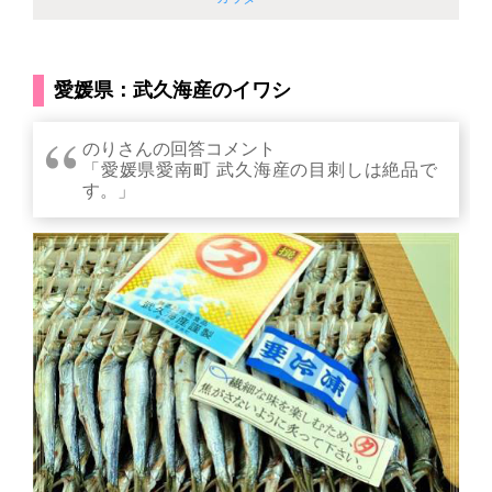
愛媛県：武久海産のイワシ
のりさんの回答コメント
「愛媛県愛南町 武久海産の目刺しは絶品で
す。」