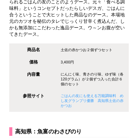
られるごはんの友のことのようデース。元々「食べる調
味料」というコンセプトだったらしいデスガ、ごはんに
合うということで大ヒットした商品なのデース。本場地
元のカツオを秘伝のタレでじっくり甘辛く煮込んだ、し
かも無添加にこだわった逸品デース。ウ～ンお腹が空い
てきたデース。
商品名
土佐の赤かつお２個ずつセット
価格
3,400円
内容量
にんにく味、青さのり味、ゆず味（各
120グラム）が２個ずつ入った合計６
個のセット
参照サイト
ごはんの友にも使える万能調味料 め
し友グランプリ優勝 高知県土佐の赤
かつお
高知県：魚富のわさびのり