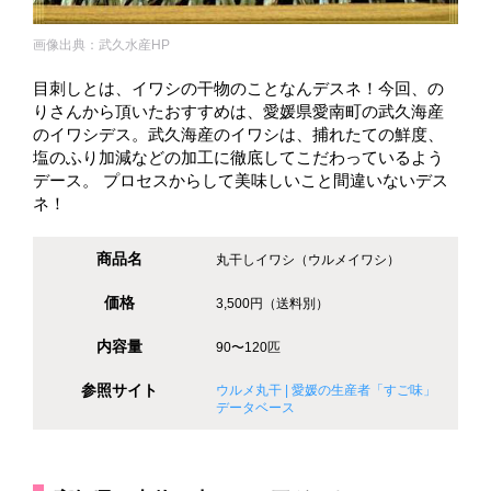
画像出典：武久水産HP
目刺しとは、イワシの干物のことなんデスネ！今回、の
りさんから頂いたおすすめは、愛媛県愛南町の武久海産
のイワシデス。武久海産のイワシは、捕れたての鮮度、
塩のふり加減などの加工に徹底してこだわっているよう
デース。 プロセスからして美味しいこと間違いないデス
ネ！
商品名
丸干しイワシ（ウルメイワシ）
価格
3,500円（送料別）
内容量
90〜120匹
参照サイト
ウルメ丸干 | 愛媛の生産者「すご味」
データベース