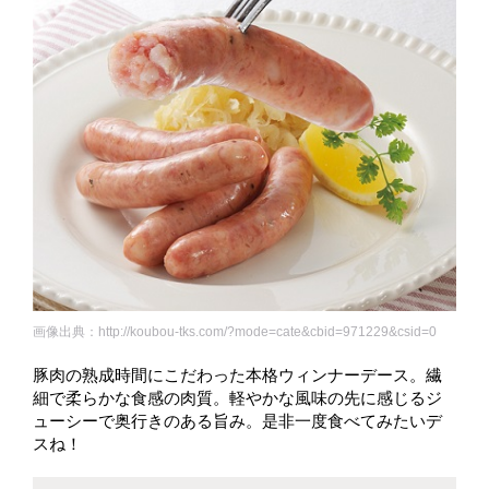
画像出典：http://koubou-tks.com/?mode=cate&cbid=971229&csid=0
豚肉の熟成時間にこだわった本格ウィンナーデース。繊
細で柔らかな食感の肉質。軽やかな風味の先に感じるジ
ューシーで奥行きのある旨み。是非一度食べてみたいデ
スね！