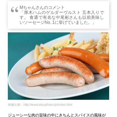
Mちゃんさんのコメント
「厚木ハムのゲルダーヴルスト 五本入りで
す。 食通で有名な中尾彬さんも以前美味し
いソーセージNo. 1に挙げていました。」
画像出典：http://www.atsugiham.jp/index.html
ジューシーな肉の旨味の中にきちんとスパイスの風味が