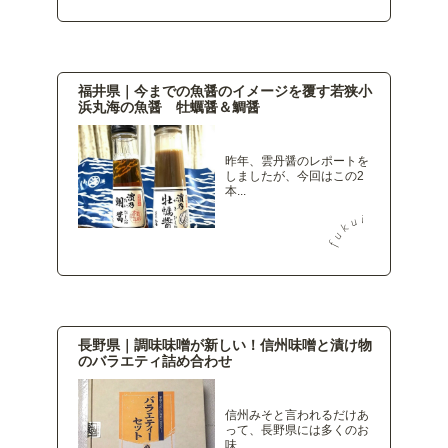
福井県｜今までの魚醤のイメージを覆す若狭小
浜丸海の魚醤 牡蠣醤＆鯛醤
昨年、雲丹醤のレポートを
しましたが、今回はこの2
本...
長野県｜調味味噌が新しい！信州味噌と漬け物
のバラエティ詰め合わせ
信州みそと言われるだけあ
って、長野県には多くのお
味...