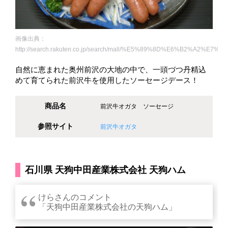
画像出典：
http://search.rakuten.co.jp/search/mall/%E5%89%8D%E6%B2%A2
自然に恵まれた奥州前沢の大地の中で、一頭づつ丹精込
めて育てられた前沢牛を使用したソーセージデース！
商品名
前沢牛オガタ ソーセージ
参照サイト
前沢牛オガタ
石川県 天狗中田産業株式会社 天狗ハム
けらさんのコメント
「天狗中田産業株式会社の天狗ハム」