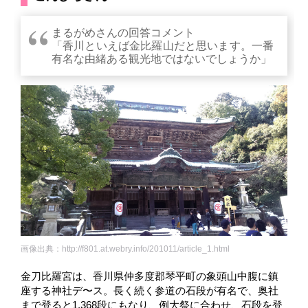
まるがめさんの回答コメント
「香川といえば金比羅山だと思います。一番
有名な由緒ある観光地ではないでしょうか」
画像出典：http://f801.at.webry.info/201011/article_1.html
金刀比羅宮は、香川県仲多度郡琴平町の象頭山中腹に鎮
座する神社デ〜ス。長く続く参道の石段が有名で、奥社
まで登ると1,368段にもなり、例大祭に合わせ、石段を登