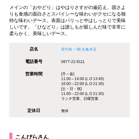
メインの「おやどり」はやはりさすがの歯応え。固さよ
りも食感の面白さとスパイシーな味わいがクセになる独
特な味わいデ〜ス。表面はパリっと中はしっとりで美味
しいです。「ひなどり」は誰しもが親しんだ味で非常に
柔らかく、美味しいデ〜ス。
店名
骨付鳥 一鶴 丸亀本店
電話番号
0877-22-9111
営業時間
[月～金]
11:00～14:00 (L.O 13:45)
16:00～22:00 (L.O 21:30)
[土・日・祝]
11:00～22:00 (L.O 21:30)
ランチ営業、日曜営業
定休日
無休
こんぴらさん