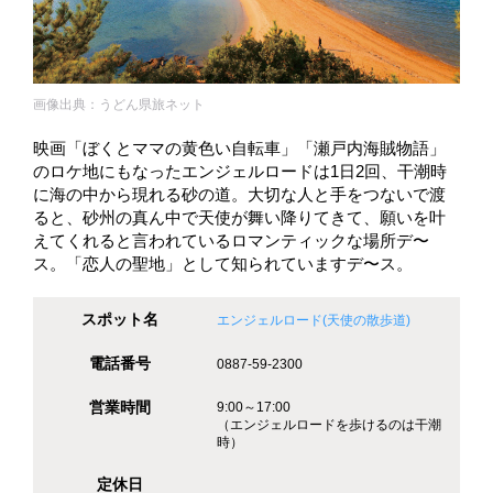
画像出典：うどん県旅ネット
映画「ぼくとママの黄色い自転車」「瀬戸内海賊物語」
のロケ地にもなったエンジェルロードは1日2回、干潮時
に海の中から現れる砂の道。大切な人と手をつないで渡
ると、砂州の真ん中で天使が舞い降りてきて、願いを叶
えてくれると言われているロマンティックな場所デ〜
ス。「恋人の聖地」として知られていますデ〜ス。
スポット名
エンジェルロード(天使の散歩道)
電話番号
0887-59-2300
営業時間
9:00～17:00
（エンジェルロードを歩けるのは干潮
時）
定休日