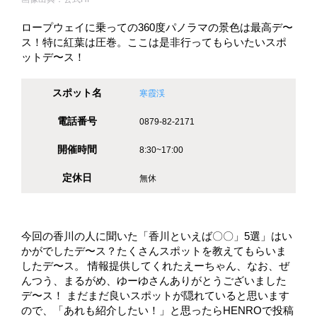
ロープウェイに乗っての360度パノラマの景色は最高デ〜
ス！特に紅葉は圧巻。ここは是非行ってもらいたいスポ
ットデ〜ス！
スポット名
寒霞渓
電話番号
0879-82-2171
開催時間
8:30~17:00
定休日
無休
今回の香川の人に聞いた「香川といえば〇〇」5選」はい
かがでしたデ〜ス？たくさんスポットを教えてもらいま
したデ〜ス。 情報提供してくれたえーちゃん、なお、ぜ
んつう、まるがめ、ゆーゆさんありがとうございました
デ〜ス！ まだまだ良いスポットが隠れていると思います
ので、「あれも紹介したい！」と思ったらHENROで投稿