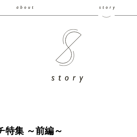
チ特集 ～前編～